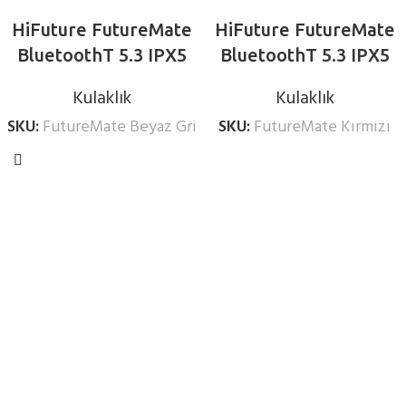
HiFuture FutureMate
HiFuture FutureMate
BluetoothT 5.3 IPX5
BluetoothT 5.3 IPX5
Open-Ear 4
Open-Ear 4
Kulaklık
Kulaklık
Mikrofonlu Kablosuz
Mikrofonlu Kablosuz
SKU:
FutureMate Beyaz Gri
SKU:
FutureMate Kırmızı
ENC Kulak İçi Kulaklık
ENC Kulak İçi Kulaklık
Beyaz Gri
Kırmızı