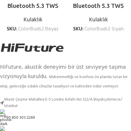
Bluetooth 5.3 TWS
Bluetooth 5.3 TWS
Kablosuz Kulak İçi
Kablosuz Kulakiçi
Kulaklık
Kulaklık
Kulaklık Beyaz
Kulaklık Siyah
SKU:
ColorBuds2 Beyaz
SKU:
ColorBuds2 Siyah
HiFuture, akustik deneyimi bir üst seviyeye taşıma
vizyonuyla kuruldu.
Mükemmelliği ve konforu ön planda tutan bir
ekip, geleceğe odaklı cihazlar tasarlıyor ve kaliteden ödün vermiyor.
Murat Çeşme Mahallesi E-5 Londra Asfaltı No:122/A Büyükçekmece/
İstanbul
+90 850 303 2269