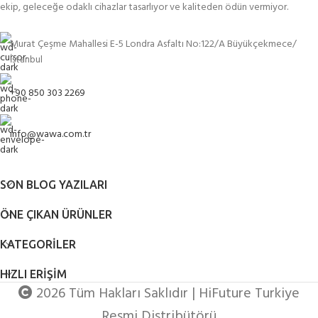
ekip, geleceğe odaklı cihazlar tasarlıyor ve kaliteden ödün vermiyor.
Murat Çeşme Mahallesi E-5 Londra Asfaltı No:122/A Büyükçekmece/
İstanbul
+90 850 303 2269
info@wawa.com.tr
SON BLOG YAZILARI
ÖNE ÇIKAN ÜRÜNLER
KATEGORILER
HIZLI ERIŞIM
2026 Tüm Hakları Saklıdır | HiFuture Turkiye
Resmi Distribütörü