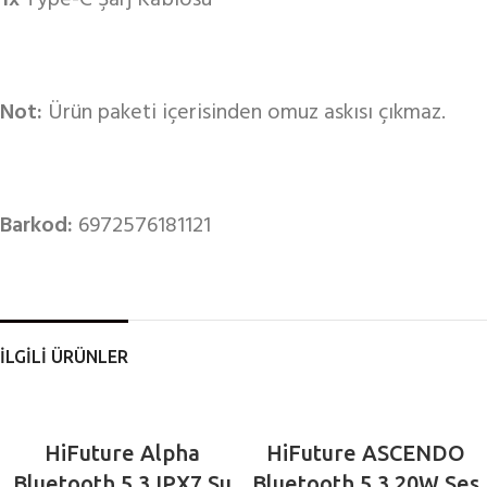
1x
Type-C Şarj Kablosu
Not:
Ürün paketi içerisinden omuz askısı çıkmaz.
Barkod:
6972576181121
İLGİLİ ÜRÜNLER
HiFuture Alpha
HiFuture ASCENDO
Bluetooth 5.3 IPX7 Su
Bluetooth 5.3 20W Ses