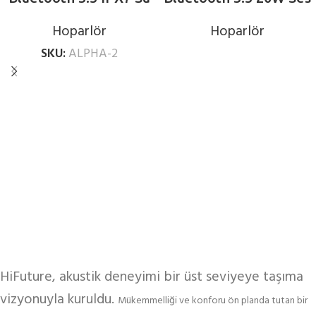
Geçirmez 15W
Gücü IPX7 Su Geçirmez
Hoparlör
Hoparlör
Taşınabilir Kablosuz
Stereo Taşınabilir
SKU:
ALPHA-2
Hoparlör Mavi
Kablosuz TWS
Hoparlör Pembe
HiFuture, akustik deneyimi bir üst seviyeye taşıma
vizyonuyla kuruldu.
Mükemmelliği ve konforu ön planda tutan bir