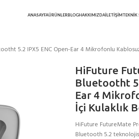
ANASAYFA
ÜRÜNLER
BLOG
HAKKIMIZDA
İLETIŞIM
TEKNIK 
ootht 5.2 IPX5 ENC Open-Ear 4 Mikrofonlu Kablosuz K
HiFuture Fu
Bluetootht 5
Ear 4 Mikrof
İçi Kulaklık 
HiFuture FutureMate Pr
Bluetooth 5.2 teknoloj