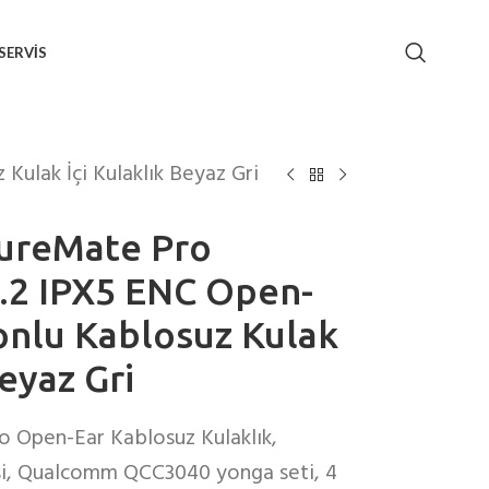
SERVIS
ulak İçi Kulaklık Beyaz Gri
tureMate Pro
.2 IPX5 ENC Open-
onlu Kablosuz Kulak
Beyaz Gri
o Open-Ear Kablosuz Kulaklık,
isi, Qualcomm QCC3040 yonga seti, 4