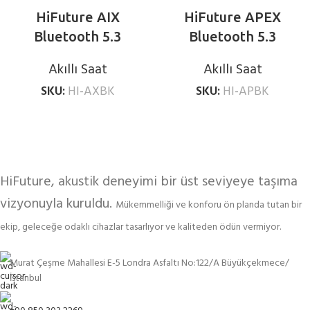
HiFuture AIX
HiFuture APEX
Bluetooth 5.3
Bluetooth 5.3
AMOLED Ekran 1.43
AMOLED Ekran 2.04
Akıllı Saat
Akıllı Saat
inç 37mm Akıllı Saat
inç 52mm Akıllı Saat
SKU:
HI-AXBK
SKU:
HI-APBK
Siyah
Siyah
HiFuture, akustik deneyimi bir üst seviyeye taşıma
vizyonuyla kuruldu.
Mükemmelliği ve konforu ön planda tutan bir
ekip, geleceğe odaklı cihazlar tasarlıyor ve kaliteden ödün vermiyor.
Murat Çeşme Mahallesi E-5 Londra Asfaltı No:122/A Büyükçekmece/
İstanbul